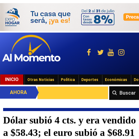
INICIO
Otras Noticias
Política
Deportes
Económicas
Do
AHORA
Buscar
Dólar subió 4 cts. y era vendido
a $58.43; el euro subió a $68.91