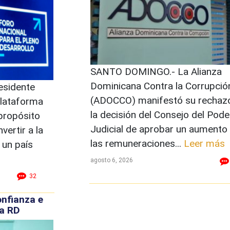
SANTO DOMINGO.- La Alianza
Dominicana Contra la Corrupció
esidente
(ADOCCO) manifestó su rechaz
plataforma
la decisión del Consejo del Pode
propósito
Judicial de aprobar un aumento
vertir a la
las remuneraciones...
Leer más
 un país
agosto 6, 2026
32
onfianza e
la RD