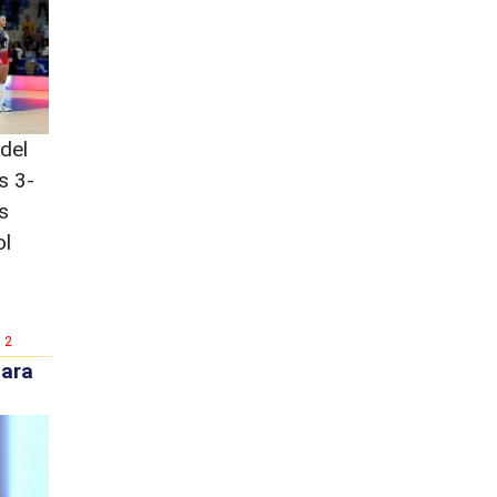
del
s 3-
s
ol
2
para