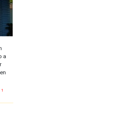
n
o a
r
 en
1