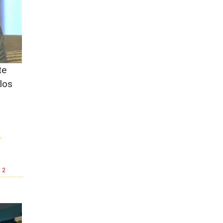
te
los
r
2