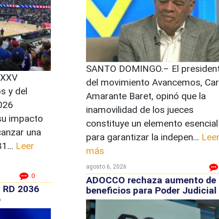
SANTO DOMINGO.– El presiden
 XXV
del movimiento Avancemos, Car
s y del
Amarante Baret, opinó que la
026
inamovilidad de los jueces
su impacto
constituye un elemento esencial
lcanzar una
para garantizar la indepen...
Lee
1...
Leer
más
agosto 6, 2026
0
ADOCCO rechaza aumento de
a RD 2036
beneficios para Poder Judicial
o