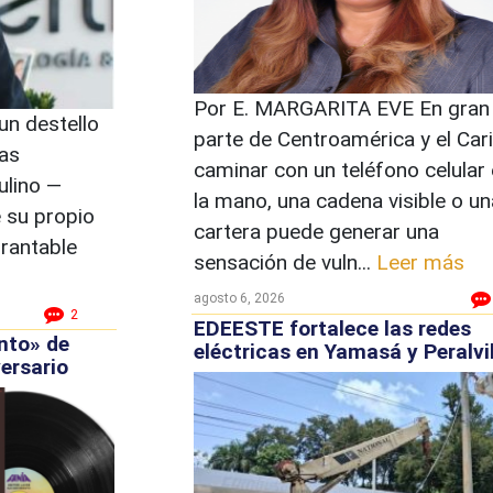
Por E. MARGARITA EVE En gran
un destello
parte de Centroamérica y el Cari
Las
caminar con un teléfono celular
ulino —
la mano, una cadena visible o un
e su propio
cartera puede generar una
brantable
sensación de vuln...
Leer más
agosto 6, 2026
2
EDEESTE fortalece las redes
nto» de
eléctricas en Yamasá y Peralvil
ersario