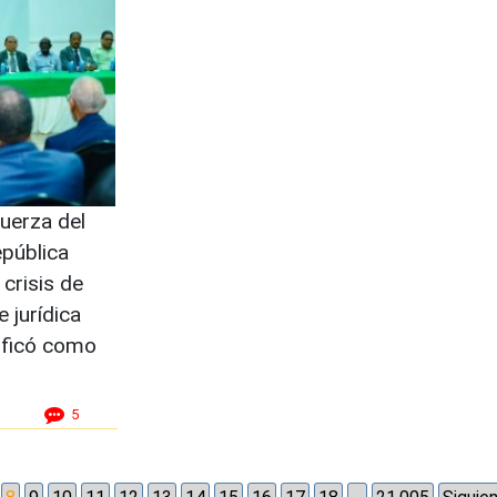
erza del
epública
crisis de
 jurídica
ificó como
5