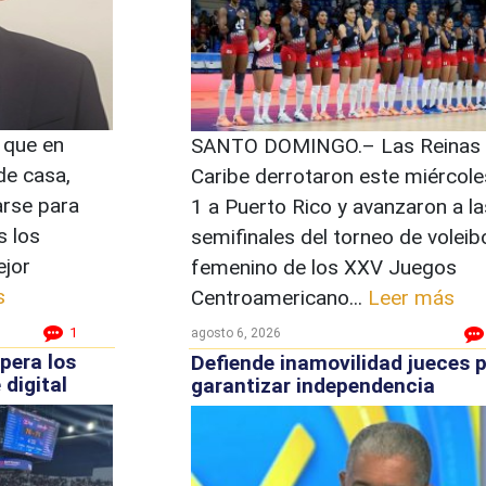
 que en
SANTO DOMINGO.– Las Reinas 
de casa,
Caribe derrotaron este miércole
arse para
1 a Puerto Rico y avanzaron a la
s los
semifinales del torneo de voleib
ejor
femenino de los XXV Juegos
s
Centroamericano...
Leer más
1
agosto 6, 2026
pera los
Defiende inamovilidad jueces 
 digital
garantizar independencia