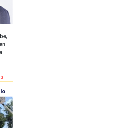
be,
 en
a
3
lo