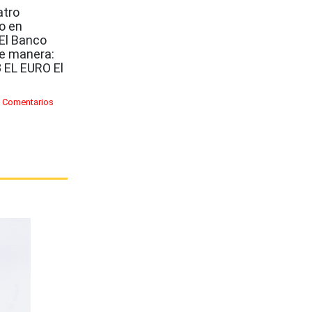
atro
o en
El Banco
te manera:
 EL EURO El
 Comentarios