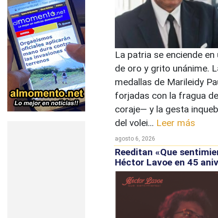
La patria se enciende en 
de oro y grito unánime. 
medallas de Marileidy Pa
forjadas con la fragua d
coraje— y la gesta inque
del volei...
Leer más
agosto 6, 2026
Reeditan «Que sentimie
Héctor Lavoe en 45 aniv