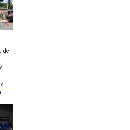
s de
s
0
y