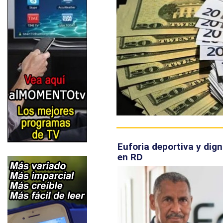
Euforia deportiva y dign
en RD