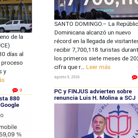
SANTO DOMINGO.– La Repúbli
Dominicana alcanzó un nuevo
no de la
récord en la llegada de visitantes
JCE)
recibir 7,700,118 turistas duran
0 días al
los primeros siete meses de 20
l proceso
cifra que r...
Leer más
s y
agosto 5, 2026
ás
PC y FINJUS advierten sobre
0
renuncia Luis H. Molina a SCJ
sta 880
e Google