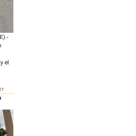
).-
e
y el
17
a