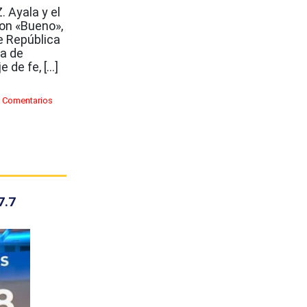
. Ayala y el
on «Bueno»,
de República
a de
 de fe, […]
 Comentarios
7.7