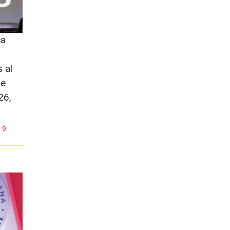
ca
 al
te
26,
9