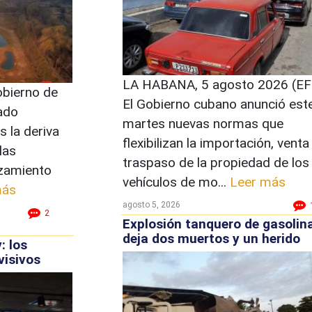
LA HABANA, 5 agosto 2026 (EFE
bierno de
El Gobierno cubano anunció est
cado
martes nuevas normas que
 la deriva
flexibilizan la importación, venta 
las
traspaso de la propiedad de los
nzamiento
vehículos de mo...
Leer más
más
agosto 5, 2026
2
Explosión tanquero de gasolin
deja dos muertos y un herido
 los
visivos