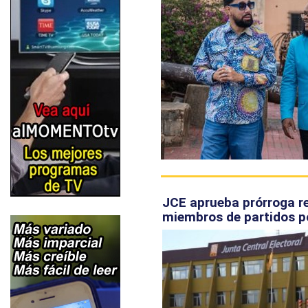
JCE aprueba prórroga re
miembros de partidos po