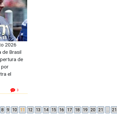
to 2026
 de Brasil
apertura de
 por
tra el
3
8
9
10
11
12
13
14
15
16
17
18
19
20
21
…
21