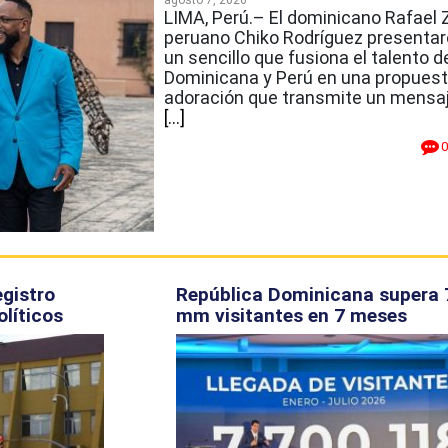
agosto 7, 2026
LIMA, Perú.– El dominicano Rafael Z
peruano Chiko Rodríguez presentar
un sencillo que fusiona el talento 
Dominicana y Perú en una propuest
adoración que transmite un mensaje
[...]
0
gistro
República Dominicana supera 
líticos
mm visitantes en 7 meses