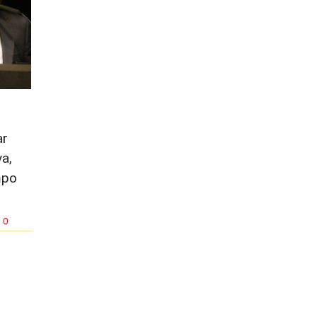
ar
va,
mpo
0