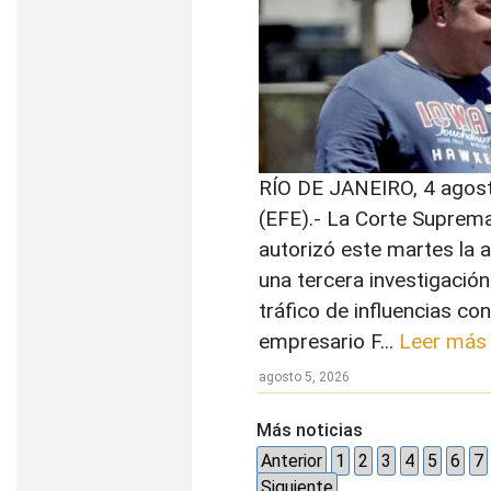
RÍO DE JANEIRO, 4 agos
(EFE).- La Corte Suprema
autorizó este martes la 
una tercera investigación
tráfico de influencias con
empresario F...
Leer más
agosto 5, 2026
Más noticias
Anterior
1
2
3
4
5
6
7
Siguiente