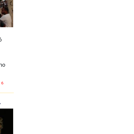
ó
rno
6
»