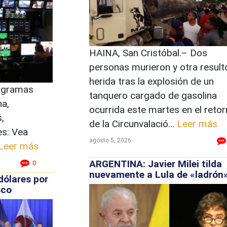
HAINA, San Cristóbal.– Dos
personas murieron y otra result
herida tras la explosión de un
rogramas
tanquero cargado de gasolina
na,
ocurrida este martes en el reto
s,
de la Circunvalació...
Leer más
es: Vea
agosto 5, 2026
Leer más
ARGENTINA: Javier Milei tilda
0
nuevamente a Lula de «ladrón
dólares por
sco