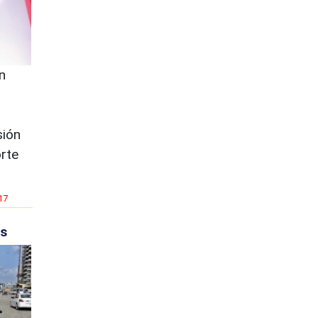
n
sión
rte
17
os