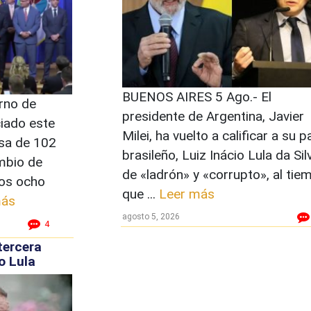
BUENOS AIRES 5 Ago.- El
rno de
presidente de Argentina, Javier
iado este
Milei, ha vuelto a calificar a su p
sa de 102
brasileño, Luiz Inácio Lula da Sil
mbio de
de «ladrón» y «corrupto», al tie
los ocho
que ...
Leer más
más
agosto 5, 2026
4
tercera
o Lula