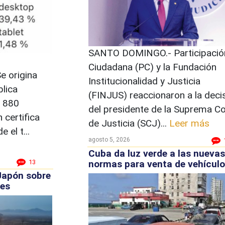
SANTO DOMINGO.- Participació
Ciudadana (PC) y la Fundación
 origina
Institucionalidad y Justicia
lica
(FINJUS) reaccionaron a la deci
a 880
del presidente de la Suprema Co
 certifica
de Justicia (SCJ)...
Leer más
 el t...
agosto 5, 2026
Cuba da luz verde a las nuevas
normas para venta de vehícul
13
 Japón sobre
les