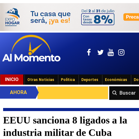
INICIO
Otras Noticias
Política
Deportes
Económicas
Do
AHORA
Buscar
EEUU sanciona 8 ligados a la
industria militar de Cuba