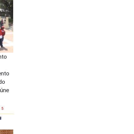
nto
ento
do
eúne
5
u