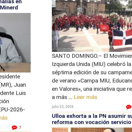
alías en
e Minerd
SANTO DOMINGO.– El Movimie
Izquierda Unida (MIU) celebró la
séptima edición de su campam
esidente
de verano «Campa MIU, Educan
(MR), Juan
en Valores», una iniciativa que r
idente Luis
a más ...
Leer más
ción
julio 23, 2026
EPU-2026-
Ulloa exhorta a la PN asumir s
más
reforma con vocación servicio
7