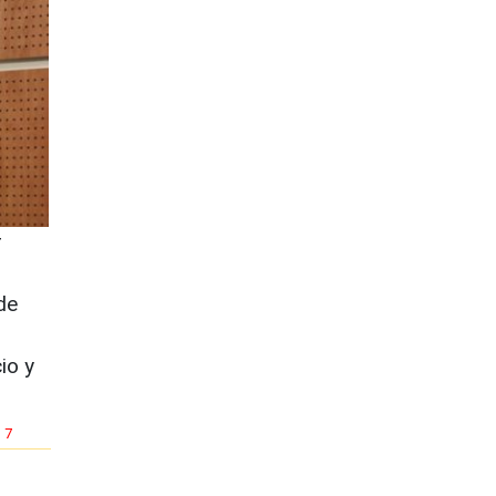
r
de
io y
7