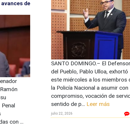
 avances de
SANTO DOMINGO.– El Defenso
del Pueblo, Pablo Ulloa, exhortó
este miércoles a los miembros 
enador
la Policía Nacional a asumir con
, Ramón
compromiso, vocación de servic
 su
sentido de p...
Leer más
 Penal
s
julio 22, 2026
as con ...