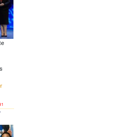
te
s
r
31
r