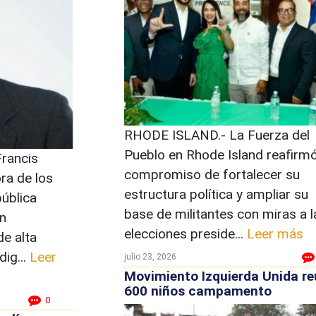
RHODE ISLAND.- La Fuerza del
Pueblo en Rhode Island reafirm
Francis
compromiso de fortalecer su
a de los
estructura política y ampliar su
ública
base de militantes con miras a l
n
elecciones preside...
Leer más
e alta
dig...
Leer
julio 23, 2026
Movimiento Izquierda Unida r
600 niños campamento
0