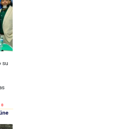
ó su
as
8
eúne