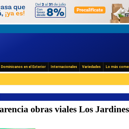
Dominicanos en el Exterior
Internacionales
Variedades
Lo más come
arencia obras viales Los Jardines