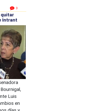
3
 quitar
 Intrant
senadora
 Bournigal,
nte Luis
cambios en
mos días y