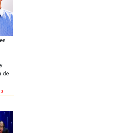
es
y
n de
3
o