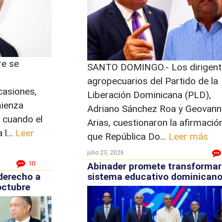
re se
SANTO DOMINGO.- Los dirigent
agropecuarios del Partido de la
casiones,
Liberación Dominicana (PLD),
mienza
Adriano Sánchez Roa y Geovann
, cuando el
Arias, cuestionaron la afirmació
l...
Leer
que República Do...
Leer más
julio 23, 2026
10
Abinader promete transformar
derecho a
sistema educativo dominican
octubre