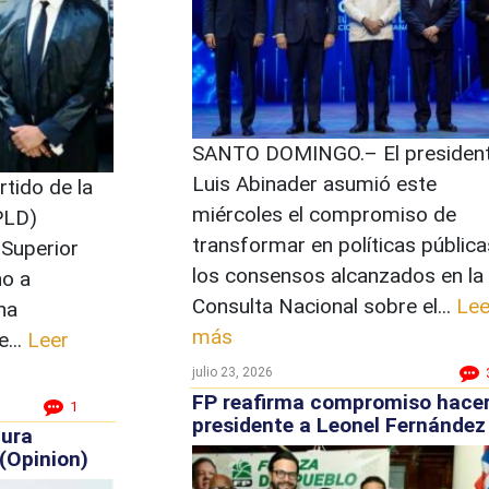
SANTO DOMINGO.– El presiden
Luis Abinader asumió este
tido de la
miércoles el compromiso de
PLD)
transformar en políticas pública
 Superior
los consensos alcanzados en la
ho a
Consulta Nacional sobre el...
Lee
na
más
...
Leer
julio 23, 2026
FP reafirma compromiso hace
1
presidente a Leonel Fernández
tura
(Opinion)