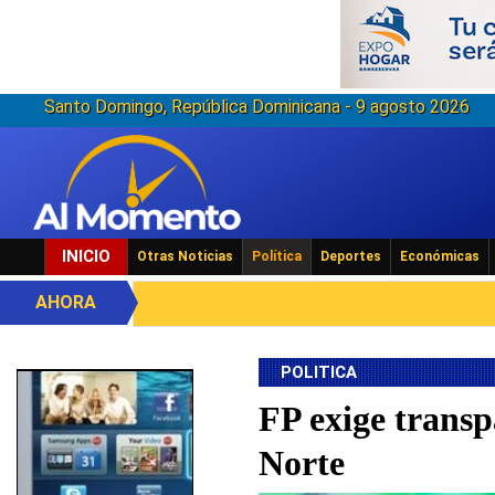
Santo Domingo, República Dominicana - 9 agosto 2026
INICIO
Otras Noticias
Política
Deportes
Económicas
AHORA
POLITICA
FP exige transp
Norte