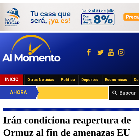
INICIO
Otras Noticias
Política
Deportes
Económicas
Do
AHORA
Buscar
Irán condiciona reapertura de
Ormuz al fin de amenazas EU