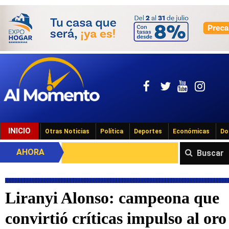
INICIO
Otras Noticias
Política
Deportes
Económicas
Do
AHORA
Buscar
Liranyi Alonso: campeona que
convirtió críticas impulso al oro