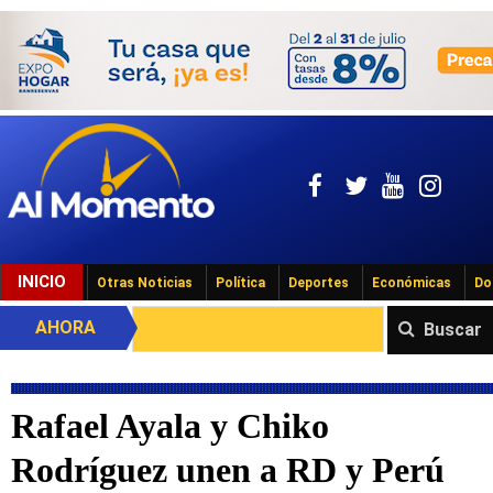
INICIO
Otras Noticias
Política
Deportes
Económicas
Do
AHORA
Buscar
Rafael Ayala y Chiko
Rodríguez unen a RD y Perú