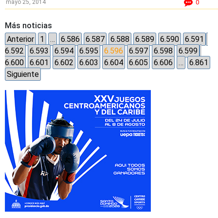
mayo 25, 2014
0
Más noticias
Anterior
1
…
6.586
6.587
6.588
6.589
6.590
6.591
6.592
6.593
6.594
6.595
6.596
6.597
6.598
6.599
6.600
6.601
6.602
6.603
6.604
6.605
6.606
…
6.861
Siguiente