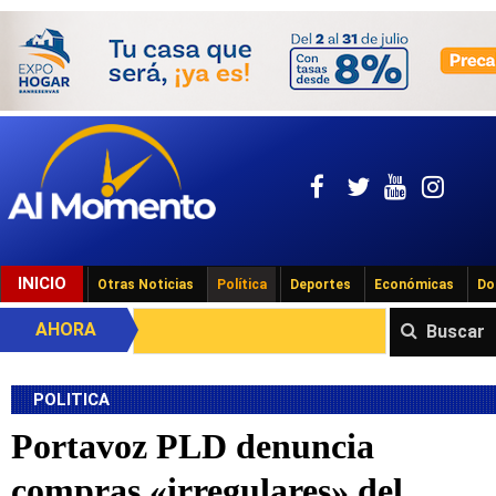
INICIO
Otras Noticias
Política
Deportes
Económicas
Do
AHORA
Buscar
POLITICA
Portavoz PLD denuncia
compras «irregulares» del