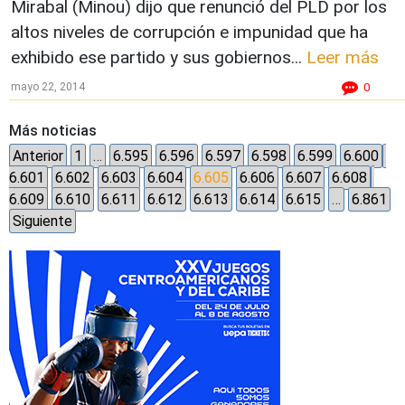
Mirabal (Minou) dijo que renunció del PLD por los
altos niveles de corrupción e impunidad que ha
exhibido ese partido y sus gobiernos...
Leer más
mayo 22, 2014
0
Más noticias
Anterior
1
…
6.595
6.596
6.597
6.598
6.599
6.600
6.601
6.602
6.603
6.604
6.605
6.606
6.607
6.608
6.609
6.610
6.611
6.612
6.613
6.614
6.615
…
6.861
Siguiente