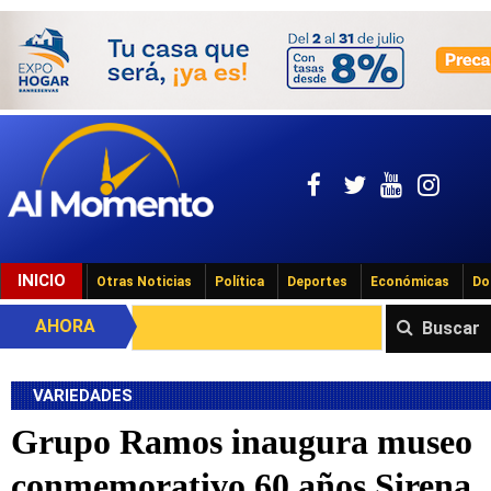
INICIO
Otras Noticias
Política
Deportes
Económicas
Do
AHORA
Buscar
VARIEDADES
Grupo Ramos inaugura museo
conmemorativo 60 años Sirena