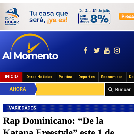
INICIO
Otras Noticias
Política
Deportes
Económicas
Do
AHORA
Buscar
VARIEDADES
Rap Dominicano: “De la
Katana Freestyle” este 1 de