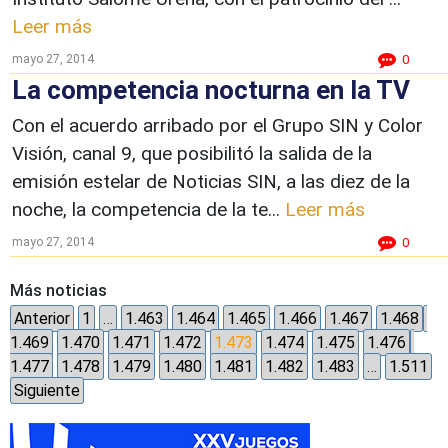
Leer más
mayo 27, 2014
0
La competencia nocturna en la TV
Con el acuerdo arribado por el Grupo SIN y Color
Visión, canal 9, que posibilitó la salida de la
emisión estelar de Noticias SIN, a las diez de la
noche, la competencia de la te...
Leer más
mayo 27, 2014
0
Más noticias
Anterior
1
…
1.463
1.464
1.465
1.466
1.467
1.468
1.469
1.470
1.471
1.472
1.473
1.474
1.475
1.476
1.477
1.478
1.479
1.480
1.481
1.482
1.483
…
1.511
Siguiente