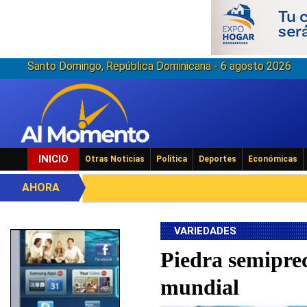
Santo Domingo, República Dominicana - 6 agosto 2026
INICIO
Otras Noticias
Política
Deportes
Económicas
AHORA
VARIEDADES
Piedra semiprec
mundial