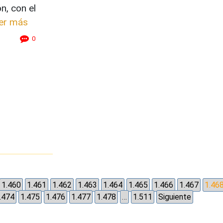
n, con el
er más
0
1.460
1.461
1.462
1.463
1.464
1.465
1.466
1.467
1.46
.474
1.475
1.476
1.477
1.478
…
1.511
Siguiente