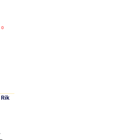
0
 Rik
,