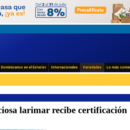
Dominicanos en el Exterior
Internacionales
Variedades
Lo más come
iosa larimar recibe certificación