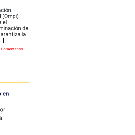
ación
l (Ompi)
 el
ominación de
arantiza la
...]
 Comentarios
o en
or
á