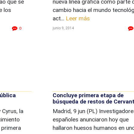
zao que se
nueva línea gráfica como parte 
e los
cambio hacia el mundo tecnológ
act...
Leer más
junio 9, 2014
0
ública
Concluye primera etapa de
búsqueda de restos de Cervan
Cyrus, la
Madrid, 9 jun (PL) Investigadore
cimiento
españoles anunciaron hoy que
r primera
hallaron huesos humanos en un