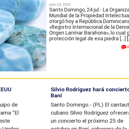
julio 24, 2025
Santo Domingo, 24 jul.- La Organiz
Mundial de la Propiedad Intelectua
otorgó hoy a República Dominicana
«Registro Internacional de la Den
Origen Larimar Barahona», lo cual g
protección legal de esa piedra […]
[
0
 EEUU
Silvio Rodríguez hará conciert
Baní
uipo de
Santo Domingo.- (PL) El cantaut
rama “El
cubano Silvio Rodríguez ofrecer
 este
un concierto el próximo 25 de
s Unidos
octubre en Baní, cabecera de la