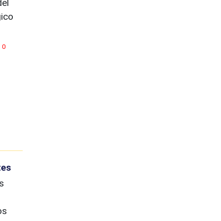
del
ico
0
tes
s
os