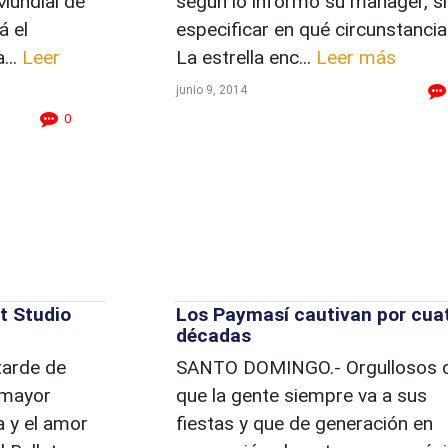
Mundial de
según lo informó su manager, si
á el
especificar en qué circunstancia
...
Leer
La estrella enc...
Leer más
junio 9, 2014
0
et Studio
Los Paymasí cautivan por cua
décadas
arde de
SANTO DOMINGO.- Orgullosos 
 mayor
que la gente siempre va a sus
a y el amor
fiestas y que de generación en