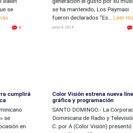
l Ballet
generación el gusto por su mús
que se
se ha mantenido, Los Paymasi
más
fueron declarados “Es...
Leer m
junio 9, 2014
0
ra cumplirá
Color Visión estrena nueva lín
nca
gráfica y programación
ominicano
SANTO DOMINGO.- La Corporac
» se
Dominicana de Radio y Televisió
ocasión en
C. por A (Color Visión) presentó