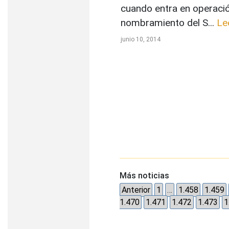
cuando entra en operació
nombramiento del S...
Le
junio 10, 2014
Más noticias
Anterior
1
…
1.458
1.459
1.470
1.471
1.472
1.473
1