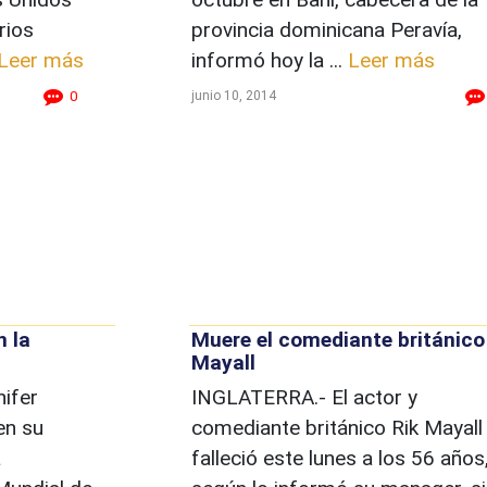
rios
provincia dominicana Peravía,
Leer más
informó hoy la ...
Leer más
junio 10, 2014
0
n la
Muere el comediante británico
Mayall
ifer
INGLATERRA.- El actor y
en su
comediante británico Rik Mayall
a
falleció este lunes a los 56 años