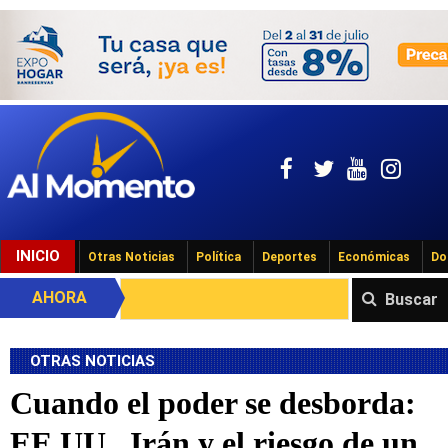
INICIO
Otras Noticias
Política
Deportes
Económicas
Do
AHORA
Buscar
OTRAS NOTICIAS
Cuando el poder se desborda:
EE.UU., Irán y el riesgo de un