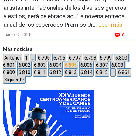
artistas internacionales de los diversos géneros
y estilos, será celebrada aquí la novena entrega
anual de los esperados Premios Ur...
Leer más
marzo 22, 2014
0
Más noticias
Anterior
1
…
6.795
6.796
6.797
6.798
6.799
6.800
6.801
6.802
6.803
6.804
6.805
6.806
6.807
6.808
6.809
6.810
6.811
6.812
6.813
6.814
6.815
…
6.861
Siguiente