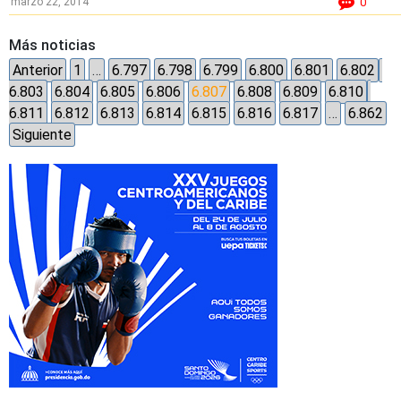
marzo 22, 2014
0
Más noticias
Anterior
1
…
6.797
6.798
6.799
6.800
6.801
6.802
6.803
6.804
6.805
6.806
6.807
6.808
6.809
6.810
6.811
6.812
6.813
6.814
6.815
6.816
6.817
…
6.862
Siguiente