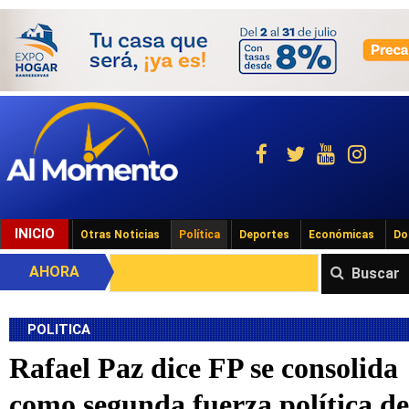
INICIO
Otras Noticias
Política
Deportes
Económicas
Do
AHORA
Buscar
POLITICA
Rafael Paz dice FP se consolida
como segunda fuerza política de