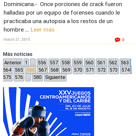
Dominicana.- Once porciones de crack fueron
halladas por un equipo de forenses cuando le
practicaba una autopsia a los restos de un
hombre ...
Leer más
marzo 21, 2015
0
Más noticias
Anterior
1
…
556
557
558
559
560
561
562
563
564
565
566
567
568
569
570
571
572
573
574
575
576
…
580
Siguiente