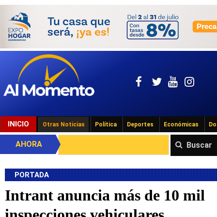
INICIO
Otras Noticias
Política
Deportes
Económicas
Do
AHORA
Buscar
PORTADA
Intrant anuncia más de 10 mil
inspecciones vehiculares