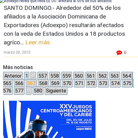
SANTO DOMINGO.- Alrededor del 50% de los
afiliados a la Asociación Dominicana de
Exportadores (Adoexpo) resultarán afectados
con la veda de Estados Unidos a 18 productos
agríco...
Leer más
marzo 20, 2015
0
Más noticias
Anterior
1
…
557
558
559
560
561
562
563
564
565
566
567
568
569
570
571
572
573
574
575
576
577
…
580
Siguiente