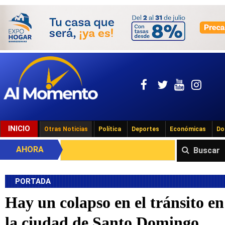
INICIO
Otras Noticias
Política
Deportes
Económicas
Do
AHORA
Buscar
PORTADA
Hay un colapso en el tránsito en
la ciudad de Santo Domingo