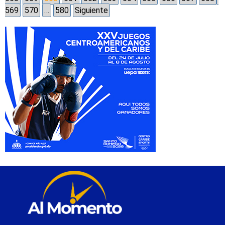
569
570
…
580
Siguiente