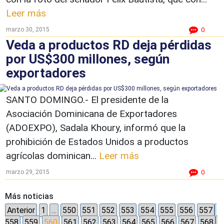
Leer más
marzo 30, 2015
0
Veda a productos RD deja pérdidas
por US$300 millones, según
exportadores
SANTO DOMINGO.- El presidente de la
Asociación Dominicana de Exportadores
(ADOEXPO), Sadala Khoury, informó que la
prohibición de Estados Unidos a productos
agrícolas dominican...
Leer más
marzo 29, 2015
0
Más noticias
Anterior
1
…
550
551
552
553
554
555
556
557
558
559
560
561
562
563
564
565
566
567
568