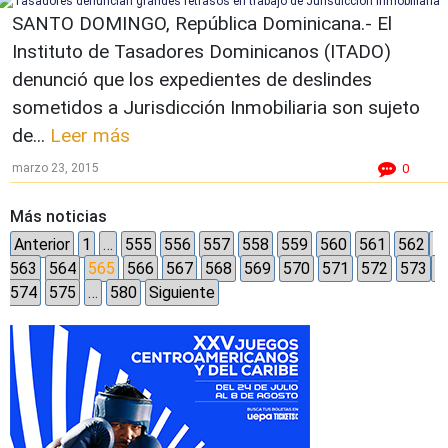
SANTO DOMINGO, República Dominicana.- El
Instituto de Tasadores Dominicanos (ITADO)
denunció que los expedientes de deslindes
sometidos a Jurisdicción Inmobiliaria son sujeto
de...
Leer más
marzo 23, 2015
0
Más noticias
Anterior
1
…
555
556
557
558
559
560
561
562
563
564
565
566
567
568
569
570
571
572
573
574
575
…
580
Siguiente