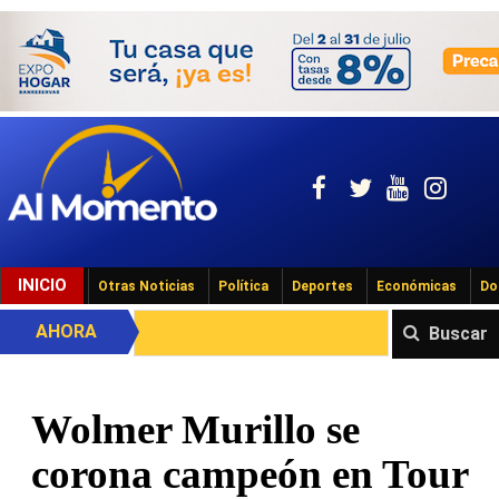
INICIO
Otras Noticias
Política
Deportes
Económicas
Do
AHORA
Buscar
Wolmer Murillo se
corona campeón en Tour