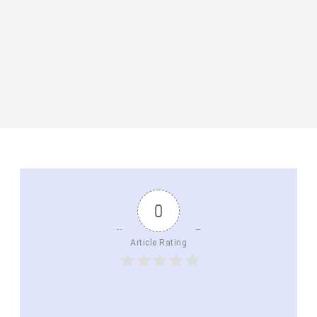
0
Article Rating