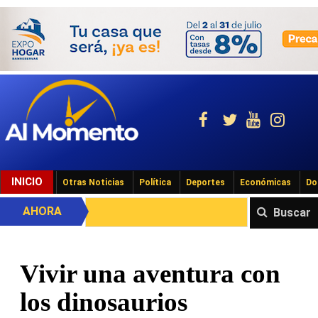
INICIO
Otras Noticias
Política
Deportes
Económicas
Do
AHORA
Buscar
Vivir una aventura con
los dinosaurios