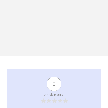
0
Article Rating