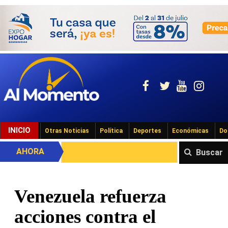
INICIO
Otras Noticias
Política
Deportes
Económicas
Do
AHORA
Buscar
Venezuela refuerza
acciones contra el