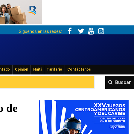
Siguenos en las redes:
ntado
Opinión
Haití
Tarifario
Contáctenos
Buscar
o de