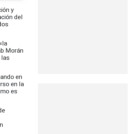
ión y
ación del
dos
«la
ab Morán
 las
mando en
rso en la
como es
de
ón