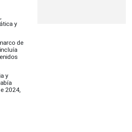
,
ática y
 marco de
incluía
tenidos
a y
había
de 2024,