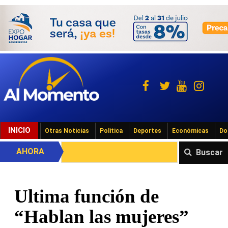
INICIO
Otras Noticias
Política
Deportes
Económicas
Do
AHORA
Buscar
Ultima función de
“Hablan las mujeres”