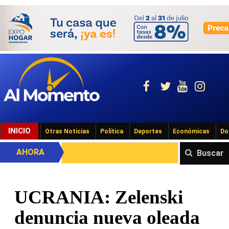
INICIO
Otras Noticias
Política
Deportes
Económicas
Do
AHORA
Buscar
UCRANIA: Zelenski
denuncia nueva oleada