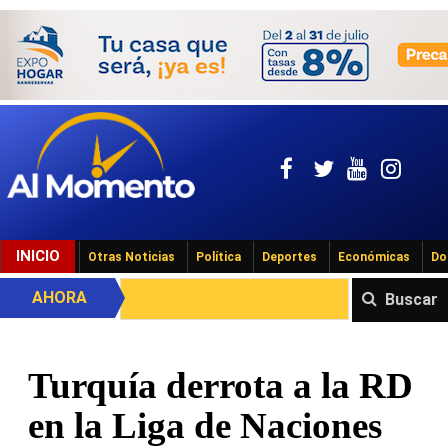
INICIO
Otras Noticias
Política
Deportes
Económicas
Do
AHORA
Buscar
Turquía derrota a la RD
en la Liga de Naciones