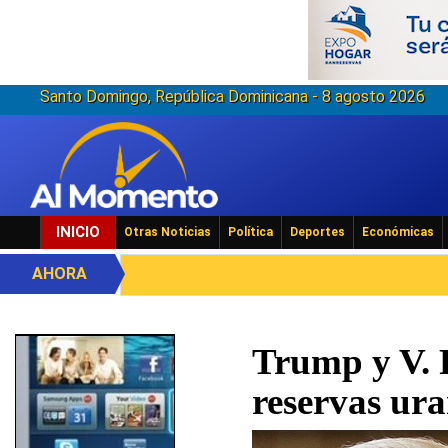
Santo Domingo, República Dominicana - 8 agosto 2026
INICIO
Otras Noticias
Política
Deportes
Económicas
AHORA
Trump y V. 
reservas ura