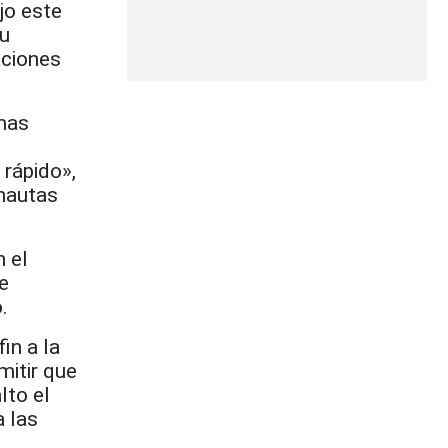
jo este
su
aciones
emas
 rápido»,
onautas
n el
e
.
in a la
mitir que
lto el
a las