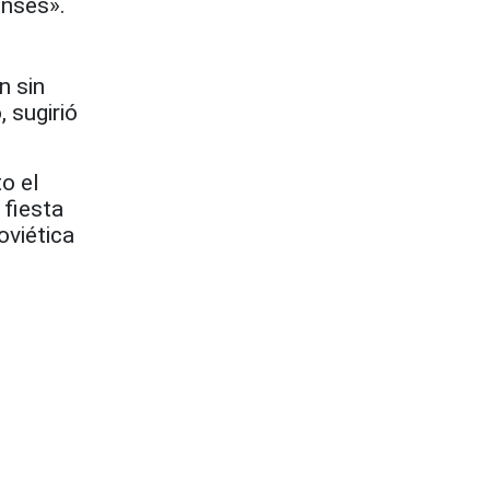
enses».
n sin
, sugirió
to el
 fiesta
oviética