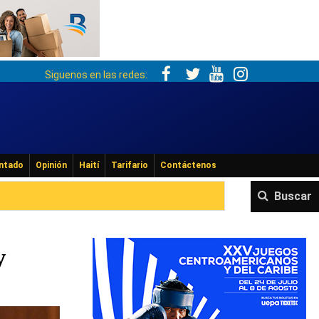
Siguenos en las redes:
ntado
Opinión
Haití
Tarifario
Contáctenos
Buscar
y