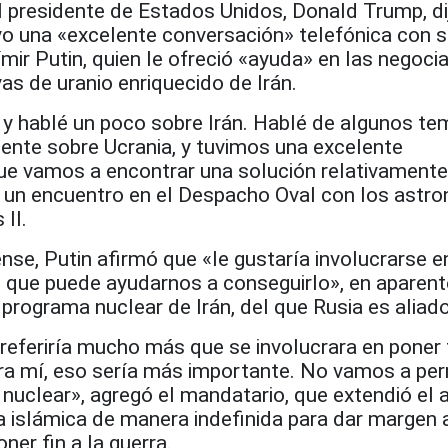
l presidente de Estados Unidos, Donald Trump, di
o una «excelente conversación» telefónica con 
ir Putin, quien le ofreció «ayuda» en las negoci
vas de uranio enriquecido de Irán.
 y hablé un poco sobre Irán. Hablé de algunos t
mente sobre Ucrania, y tuvimos una excelente
ue vamos a encontrar una solución relativamente
 un encuentro en el Despacho Oval con los astr
II.
se, Putin afirmó que «le gustaría involucrarse e
s que puede ayudarnos a conseguirlo», en aparent
l programa nuclear de Irán, del que Rusia es aliado
referiría mucho más que se involucrara en poner f
ara mí, eso sería más importante. No vamos a per
nuclear», agregó el mandatario, que extendió el a
a islámica de manera indefinida para dar margen 
ner fin a la guerra.