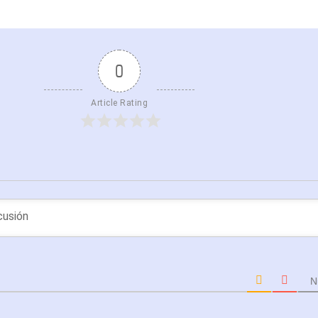
0
Article Rating
N