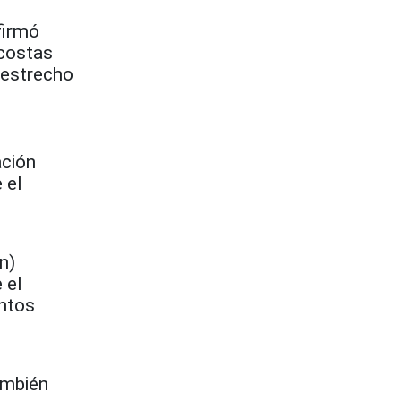
firmó
 costas
l estrecho
ación
 el
n)
 el
untos
ambién