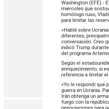
Washington (EFE).- E
miércoles que sostuv
homólogo ruso, Vladím
para limitar las reser
«Hablé sobre Ucrania
diferentes, principal
conversación. Creo q
indicó Trump durante
del programa Artemis 
Según el estadouniden
enriquecimiento, si e
referencia a limitar e
«Yo le respondí que p
guerra en Ucrania. P
Irán obtenga un arma 
fuego con la repúblic
negociaciones para po