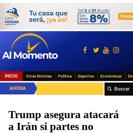
INICIO
Otras Noticias
Política
Deportes
Económicas
Do
AHORA
Buscar
Trump asegura atacará
a Irán si partes no