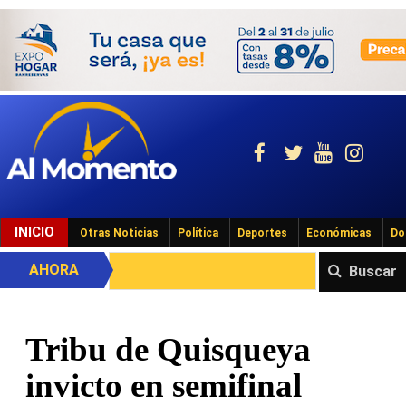
INICIO
Otras Noticias
Política
Deportes
Económicas
Do
AHORA
Buscar
Tribu de Quisqueya
invicto en semifinal