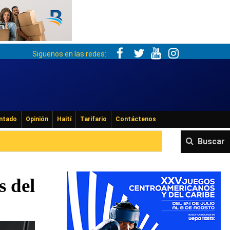
Siguenos en las redes:
ntado
Opinión
Haití
Tarifario
Contáctenos
Buscar
s del