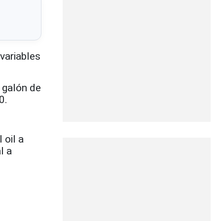
variables
 galón de
0.
 oil a
l a