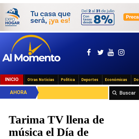
INICIO
Otras Noticias
Política
Deportes
Económicas
Do
AHORA
Buscar
Tarima TV llena de
música el Día de