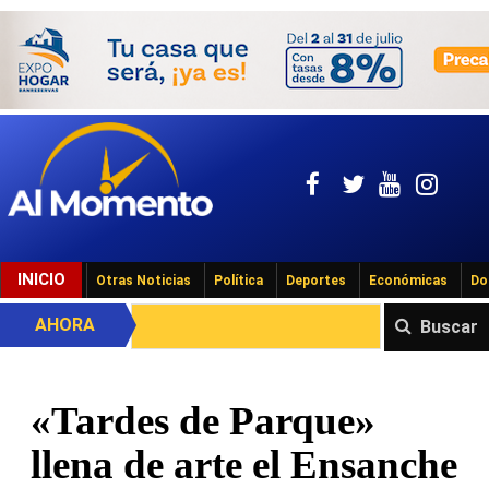
INICIO
Otras Noticias
Política
Deportes
Económicas
Do
AHORA
Buscar
«Tardes de Parque»
llena de arte el Ensanche