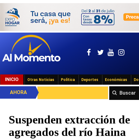
INICIO
Otras Noticias
Política
Deportes
Económicas
Do
AHORA
Buscar
Suspenden extracción de
agregados del río Haina