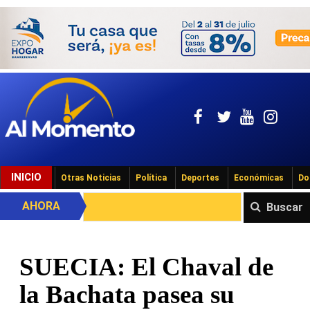
INICIO
Otras Noticias
Política
Deportes
Económicas
Do
AHORA
Buscar
SUECIA: El Chaval de
la Bachata pasea su