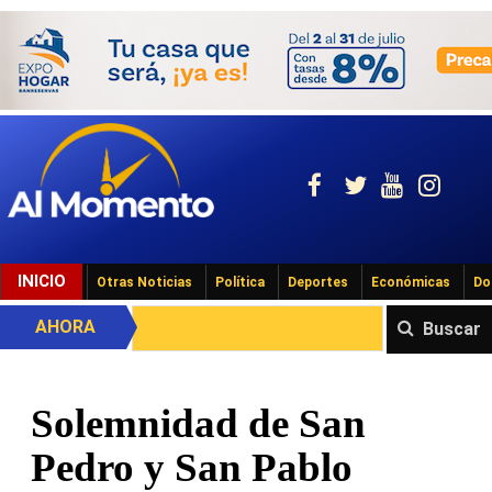
INICIO
Otras Noticias
Política
Deportes
Económicas
Do
AHORA
Buscar
Solemnidad de San
Pedro y San Pablo