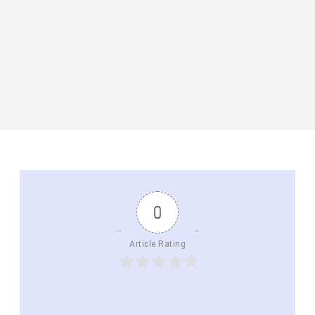
0
Article Rating