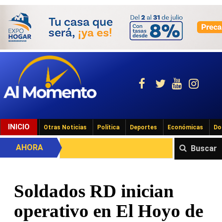
INICIO
Otras Noticias
Política
Deportes
Económicas
Do
AHORA
Buscar
Soldados RD inician
operativo en El Hoyo de