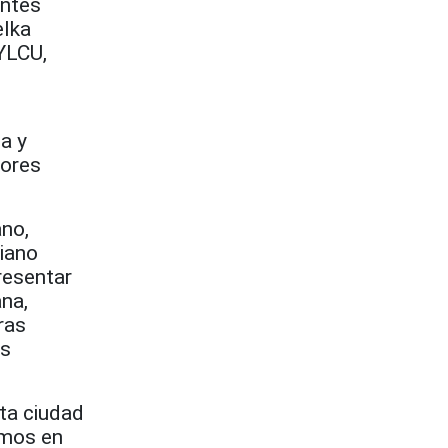
entes
elka
YLCU,
a y
tores
ano,
iano
resentar
na,
ras
os
ta ciudad
amos en