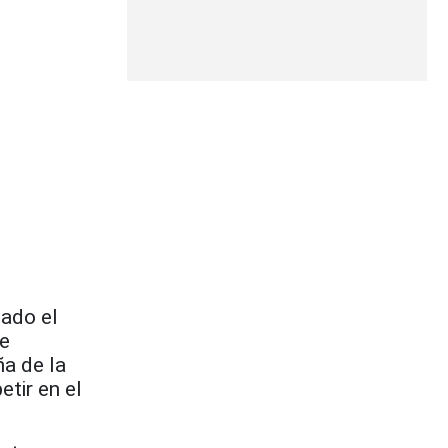
bado el
ue
ña de la
tir en el