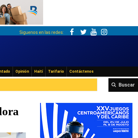
Siguenos en las redes:
ntado
Opinión
Haití
Tarifario
Contáctenos
Buscar
dora