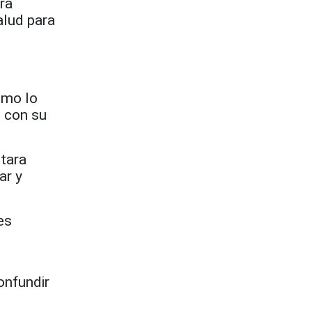
ra
alud para
omo lo
 con su
tara
ar y
es
o
onfundir