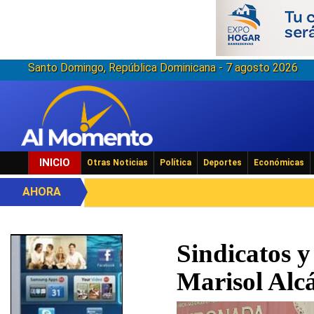
Santo Domingo, República Dominicana - 7 agosto 2026
INICIO
Otras Noticias
Política
Deportes
Económicas
AHORA
Sindicatos y
Marisol Alc