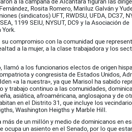
aron a la campaña de Alcántara figuran las dirig
Fernández, Rosita Romero, Mariluz Galván y Yud
uniones (sindicatos) UFT, RWDSU, UFDA, DC37, N
SEA, 1199 SEIU, NYSUT, DC9 y la Asociación de
 York.
o su compromiso con la comunidad que represent
ealtad a la mujer, a la clase trabajadora y los sec
, llamó a los funcionarios electos de origen hisp
ompatriota y congresista de Estados Unidos, Adr
alden «a la nuestra», ya que Marisol ha sabido rep
o y trabajo continuo a las comunidades, dominica
eña, asiática, afroaméricana, anglosajona y de ot
bitan en el Distrito 31, que incluye los vecindari
gths, Washington Heigths y Marble Hill.
a más de un millón y medio de dominicanos en es
ue ocupa un asiento en el Senado, por lo que est