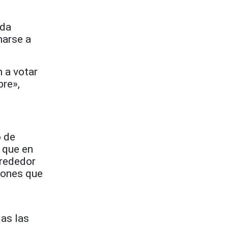
oda
marse a
 a votar
bre»,
o de
 que en
lrededor
ciones que
las las