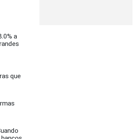
8.0% a
grandes
tras que
firmas
8
Cuando
a bancos