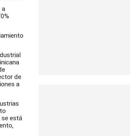
 a
.70%
ciamiento
dustrial
minicana
de
ector de
iones a
ustrias
nto
e se está
ento,