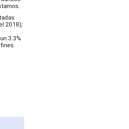
éstamos.
stadas
el 2018);
 un 3.3%
fines.