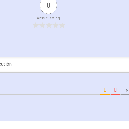
0
Article Rating
N