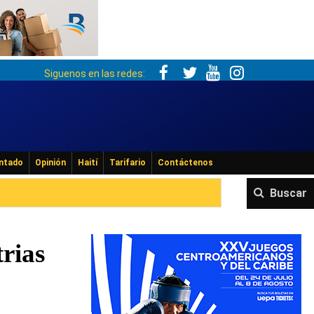
Siguenos en las redes:
ntado
Opinión
Haití
Tarifario
Contáctenos
Buscar
rias