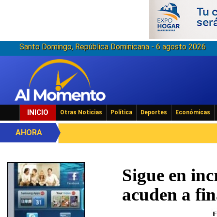
Santo Domingo, República Dominicana - 6 agosto 2026
INICIO
Otras Noticias
Política
Deportes
Económicas
AHORA
Sigue en inc
acuden a fi