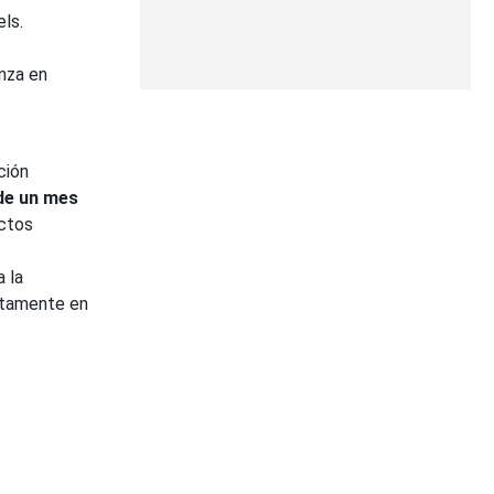
ls.
nza en
ción
de un mes
ectos
a la
ectamente en