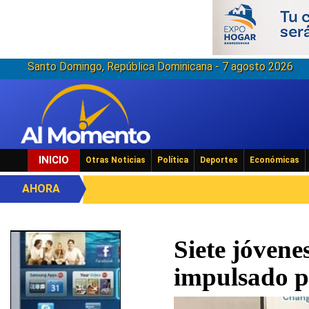
Santo Domingo, República Dominicana - 7 agosto 2026
INICIO
Otras Noticias
Política
Deportes
Económicas
AHORA
Siete jóvene
impulsado 