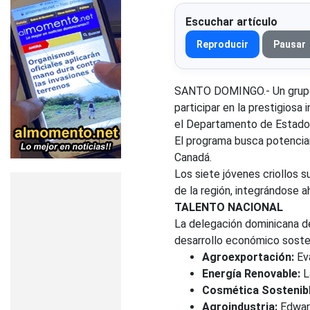
Escuchar artículo
Reproducir
Pausar
SANTO DOMINGO.- Un grupo 
participar en la prestigiosa i
el Departamento de Estado 
El programa busca potenciar 
Canadá.
Los siete jóvenes criollos 
de la región, integrándose 
TALENTO NACIONAL
La delegación dominicana de
desarrollo económico soste
Agroexportación:
Eva
Energía Renovable:
L
Cosmética Sostenibl
Agroindustria:
Edward