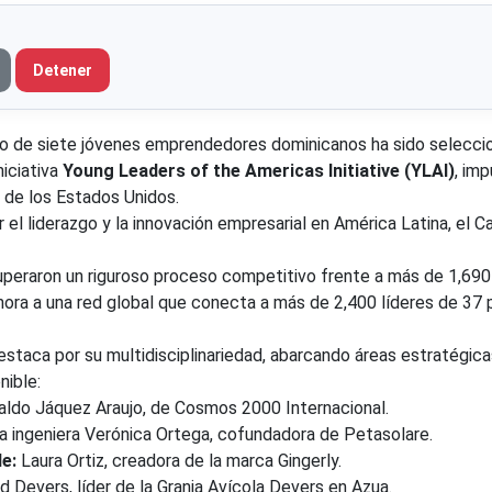
Detener
de siete jóvenes emprendedores dominicanos ha sido selecci
niciativa
Young Leaders of the Americas Initiative (YLAI)
, im
de los Estados Unidos.
el liderazgo y la innovación empresarial en América Latina, el Ca
superaron un riguroso proceso competitivo frente a más de 1,690
ahora a una red global que conecta a más de 2,400 líderes de 37 
staca por su multidisciplinariedad, abarcando áreas estratégica
nible:
ldo Jáquez Araujo, de Cosmos 2000 Internacional.
a ingeniera Verónica Ortega, cofundadora de Petasolare.
e:
Laura Ortiz, creadora de la marca Gingerly.
 Devers, líder de la Granja Avícola Devers en Azua.