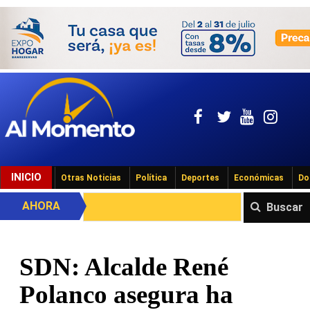
INICIO
Otras Noticias
Política
Deportes
Económicas
Do
AHORA
Buscar
SDN: Alcalde René
Polanco asegura ha