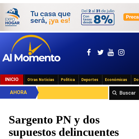
INICIO
Otras Noticias
Política
Deportes
Económicas
Do
AHORA
Buscar
Sargento PN y dos
supuestos delincuentes