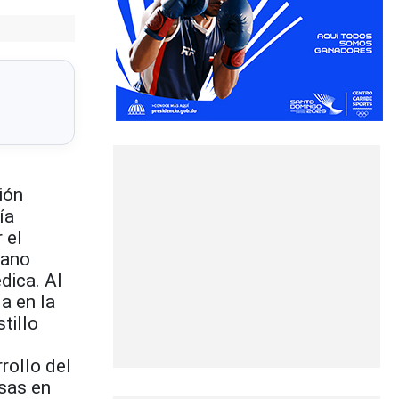
ión
ía
 el
tano
dica. Al
a en la
tillo
rollo del
esas en