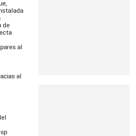
ue,
instalada
a
n de
yecta
 pares al
racias al
del
-sp