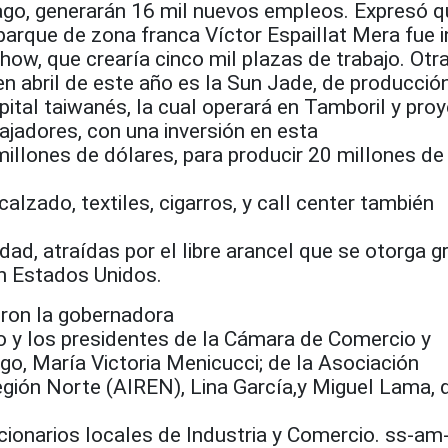
ago, generarán 16 mil nuevos empleos. Expresó q
parque de zona franca Víctor Espaillat Mera fue 
ow, que crearía cinco mil plazas de trabajo. Otr
n abril de este año es la Sun Jade, de producció
ital taiwanés, la cual operará en Tamboril y pro
ajadores, con una inversión en esta
illones de dólares, para producir 20 millones de
lzado, textiles, cigarros, y call center también
dad, atraídas por el libre arancel que se otorga g
n Estados Unidos.
ieron la gobernadora
io y los presidentes de la Cámara de Comercio y
o, María Victoria Menicucci; de la Asociación
egión Norte (AIREN), Lina García,y Miguel Lama, 
cionarios locales de Industria y Comercio. ss-am