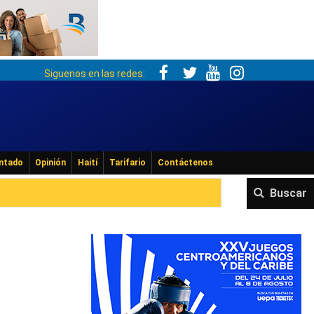
Siguenos en las redes:
ntado
Opinión
Haití
Tarifario
Contáctenos
Buscar