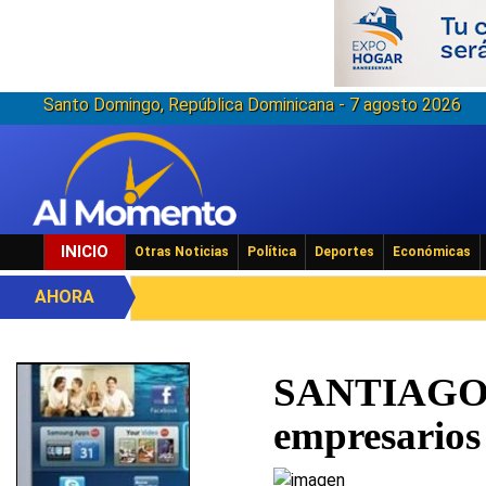
Santo Domingo, República Dominicana - 7 agosto 2026
INICIO
Otras Noticias
Política
Deportes
Económicas
AHORA
SANTIAGO- M
empresarios 