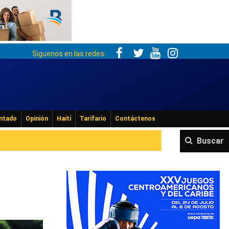
Siguenos en las redes:
ntado
Opinión
Haití
Tarifario
Contáctenos
Buscar