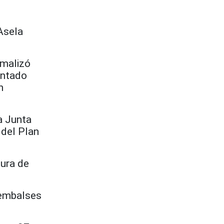
Asela
rmalizó
antado
n
a Junta
 del Plan
dura de
 embalses