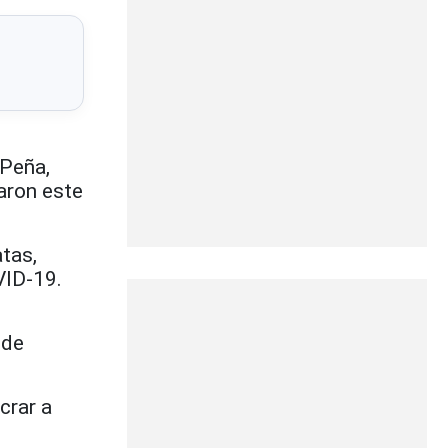
 Peña,
aron este
tas,
VID-19.
 de
crar a