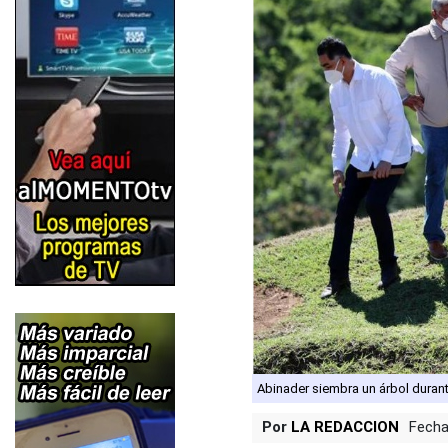
Abinader siembra un árbol durant
Por
LA REDACCION
Fecha