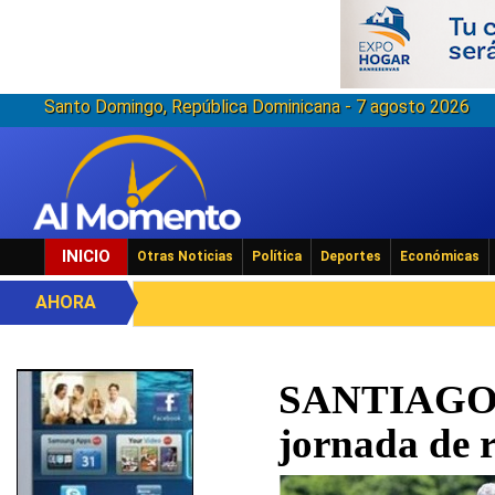
Santo Domingo, República Dominicana - 7 agosto 2026
INICIO
Otras Noticias
Política
Deportes
Económicas
AHORA
SANTIAGO: 
jornada de 