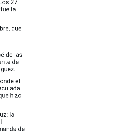
 Los 27
fue la
bre, que
é de las
ente de
íguez.
donde el
maculada
que hizo
uz; la
l
rnanda de