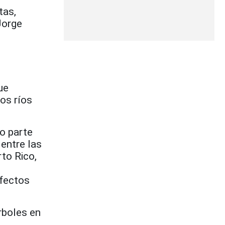
tas,
Jorge
ue
os ríos
o parte
 entre las
to Rico,
efectos
rboles en