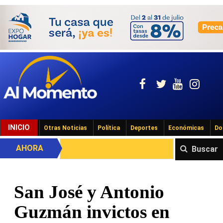
INICIO
Otras Noticias
Política
Deportes
Económicas
Do
AHORA
Buscar
San José y Antonio
Guzmán invictos en