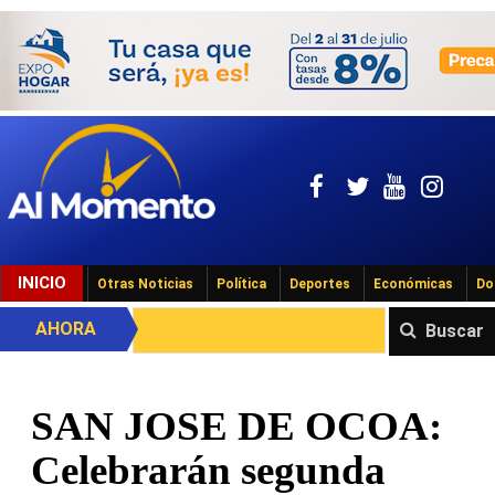
INICIO
Otras Noticias
Política
Deportes
Económicas
Do
AHORA
Buscar
SAN JOSE DE OCOA:
Celebrarán segunda