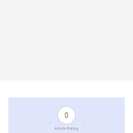
0
Article Rating