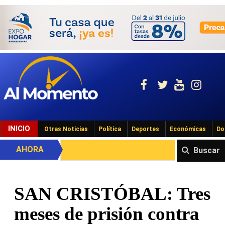
INICIO
Otras Noticias
Política
Deportes
Económicas
Do
AHORA
Buscar
SAN CRISTÓBAL: Tres
meses de prisión contra