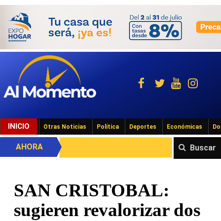
INICIO
Otras Noticias
Política
Deportes
Económicas
Do
AHORA
Buscar
SAN CRISTOBAL:
sugieren revalorizar dos