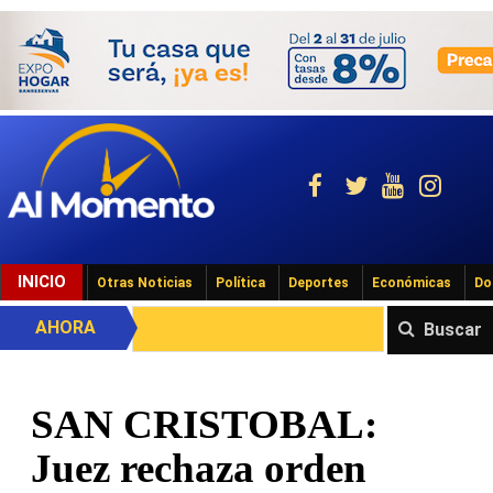
INICIO
Otras Noticias
Política
Deportes
Económicas
Do
AHORA
Buscar
SAN CRISTOBAL:
Juez rechaza orden