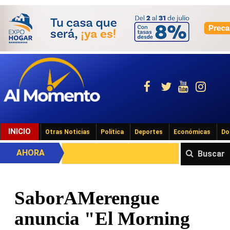
INICIO
Otras Noticias
Política
Deportes
Económicas
Do
AHORA
Buscar
SaborAMerengue
anuncia "El Morning